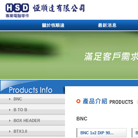
BNC
B TO B
BNC
BOX HEADER
BTX3.0
BNC 1x2 DIP 90...
B