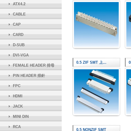
ATX4.2
CABLE
CAP
CARD
D-SUB
DVI-VGA
0.5 ZIF SMT 上...
0
FEMALE HEADER 排母
PIN HEADER 排針
FPC
HDMI
JACK
MINI DIN
RCA
0.5 NONZIF SMT