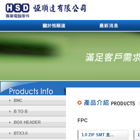
BNC
B TO B
FPC
BOX HEADER
BTX3.0
1.0 ZIF SMT 直...
1