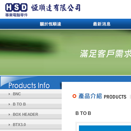
BNC
B TO B
B TO B
BOX HEADER
BTX3.0