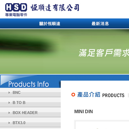
BNC
B TO B
MINI DIN
BOX HEADER
BTX3.0