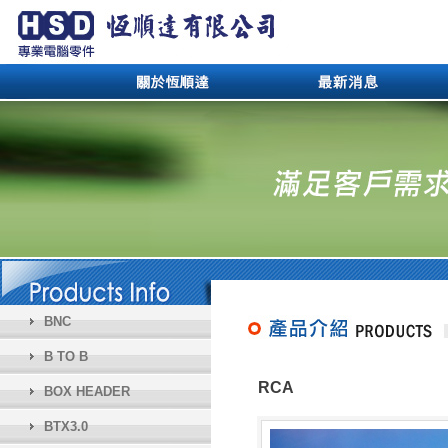
BNC
B TO B
RCA
BOX HEADER
BTX3.0