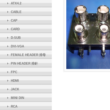
ATX4.2
CABLE
CAP
CARD
D-SUB
DVI-VGA
FEMALE HEADER 排母
PIN HEADER 排針
FPC
HDMI
JACK
MINI DIN
RCA