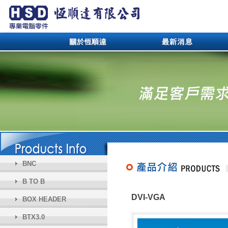
BNC
B TO B
DVI-VGA
BOX HEADER
BTX3.0